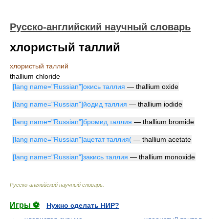
Русско-английский научный словарь
хлористый таллий
хлористый таллий
thallium chloride
[lang name="Russian"]окись таллия
— thallium oxide
[lang name="Russian"]йодид таллия
— thallium iodide
[lang name="Russian"]бромид таллия
— thallium bromide
[lang name="Russian"]ацетат таллия(
— thallium acetate
[lang name="Russian"]закись таллия
— thallium monoxide
Русско-английский научный словарь
.
Игры ⚽
Нужно сделать НИР?