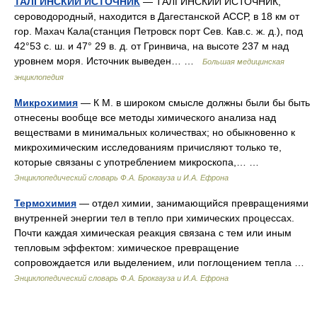
ТАЛГИНСКИЙ ИСТОЧНИК
— ТАЛГИНСКИЙ ИСТОЧНИК,
сероводородный, находится в Дагестанской АССР, в 18 км от
гор. Махач Кала(станция Петровск порт Сев. Кав.с. ж. д.), под
42°53 с. ш. и 47° 29 в. д. от Гринвича, на высоте 237 м над
уровнем моря. Источник выведен… …
Большая медицинская
энциклопедия
Микрохимия
— К М. в широком смысле должны были бы быть
отнесены вообще все методы химического анализа над
веществами в минимальных количествах; но обыкновенно к
микрохимическим исследованиям причисляют только те,
которые связаны с употреблением микроскопа,… …
Энциклопедический словарь Ф.А. Брокгауза и И.А. Ефрона
Термохимия
— отдел химии, занимающийся превращениями
внутренней энергии тел в тепло при химических процессах.
Почти каждая химическая реакция связана с тем или иным
тепловым эффектом: химическое превращение
сопровождается или выделением, или поглощением тепла …
Энциклопедический словарь Ф.А. Брокгауза и И.А. Ефрона