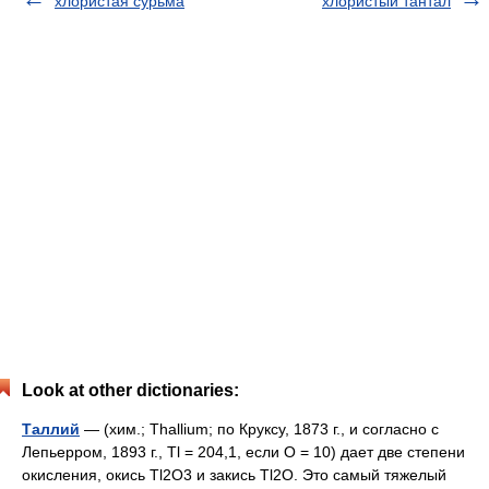
хлористая сурьма
хлористый тантал
Look at other dictionaries:
Таллий
— (хим.; Thallium; по Круксу, 1873 г., и согласно с
Лепьерром, 1893 г., Tl = 204,1, если О = 10) дает две степени
окисления, окись Tl2О3 и закись Τl2O. Это самый тяжелый