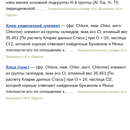
член менее основной подгруппы III й группы (Al, Ga, In, Tl)
периодической… …
Энциклопедический словарь Ф.А. Брокгауза и И.А.
Ефрона
Хлор химический элемент
— (фр. Chlore, нем. Chlor, англ.
Chlorine) элемент из группы галоидов; знак его Cl; атомный вес
35,451 [Пo расчету Кларке данных Стаса.] при O = 16; частица
Cl 2, которой хорошо отвечают найденные Бунзеном и Реньо
плотности его по отношению к… …
Энциклопедический словарь Ф.А.
Брокгауза и И.А. Ефрона
Хлор (хим.)
— (фр. Chlore, нем. Chlor, англ. Chlorine) элемент
из группы галоидов; знак его Cl; атомный вес 35,451 [По
расчету Кларке данных Стаса.] при O = 16; частица Cl2,
которой хорошо отвечают найденные Бунзеном и Реньо
плотности его по отношению к… …
Энциклопедический словарь Ф.А.
Брокгауза и И.А. Ефрона